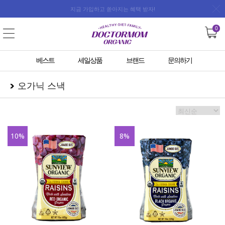
지금 가입하고 쏟아지는 혜택 받자!
0
베스트
세일상품
브랜드
문의하기
오가닉 스낵
10
%
8
%