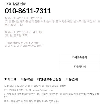
고객 상담 센터
010-8611-7311
상담시간 : AM 10:00 ~ PM 17:00
(작업 중에는 전화를 받기 힘들 수 있습니다. 문자 혹은 메일 남겨주시면 회신드리도
록 하겠습니다.)
점심시간 : PM 12:00 - PM 13:00
(토, 일, 공휴일 휴무)
기업은행:569-040074-04-015
예금주: 디비 인터내셔날(김창민)
카카오톡 문의
1:1문의하기
회사소개
이용약관
개인정보취급방침
이용안내
상호:디비 인터내셔날 대표:김창민 개인정보담당자:김창민
TEL:010-8611-7311 EMAIL:weteyes1@naver.com
사업자 등록번호:176-02-02269 통신판매업신고번호 : 제 2021-충남천안-1597
[사업자정보확
인]
주소 : 충청남도 천안시 동남구 유량로 68-16(구성동)