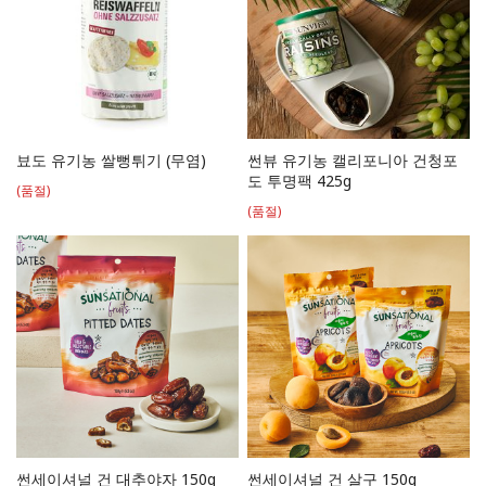
뵤도 유기농 쌀뻥튀기 (무염)
썬뷰 유기농 캘리포니아 건청포
도 투명팩 425g
(품절)
(품절)
썬세이셔널 건 대추야자 150g
썬세이셔널 건 살구 150g