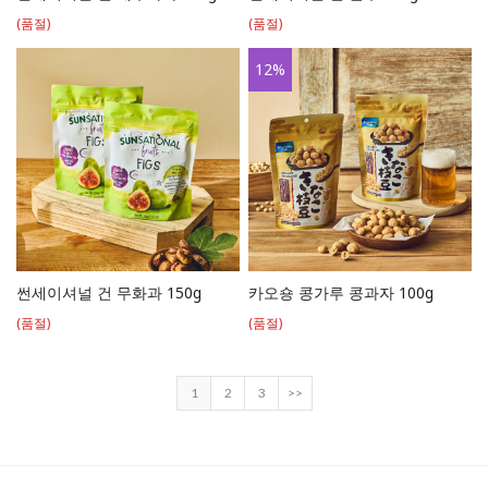
(품절)
(품절)
12
%
썬세이셔널 건 무화과 150g
카오숑 콩가루 콩과자 100g
(품절)
(품절)
1
2
3
>>