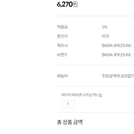
6,270
원
적립금
1%
원산지
미국
제조사
BADIA SPICES INC
브랜드
BADIA SPICES INC
배송비
주문금액에 상관없이 
바디아 바비큐 시즈닝 99.2g
총 상품 금액