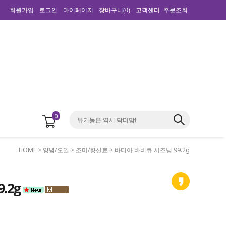
회원가입
로그인
마이페이지
장바구니(
0
)
고객센터
주문조회
0
HOME
>
양념/오일
>
조미/향신료
> 바디아 바비큐 시즈닝 99.2g
.2g